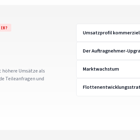
TEN?
Umsatzprofil kommerziel
Der Auftragnehmer-Upgra
Marktwachstum
t höhere Umsätze als
de Teileanfragen und
Flottenentwicklungsstra