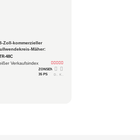
8-Zoll-kommerzieller 
ullwendekreis-Mäher: 
ewährter Einstieg in 
TR-48C
ewerbliche Fuhrparks
eißer Verkaufsindex
ZONSEN
35 PS
Detailliert
Konsultieren