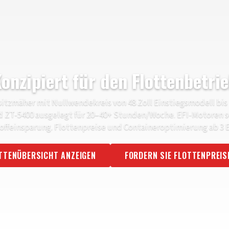
onzipiert für den Flottenbetri
tzmäher mit Nullwendekreis von 48 Zoll Einstiegsmodell bis 
d ZT-5400 ausgelegt für 20–40+ Stunden/Woche. EFI-Motoren s
toffeinsparung. Flottenpreise und Containeroptimierung ab 3 E
TTENÜBERSICHT ANZEIGEN
FORDERN SIE FLOTTENPREIS