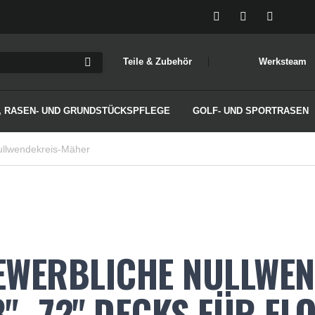
Teile & Zubehör
Werksteam
, RASEN- UND GRUNDSTÜCKSPFLEGE
GOLF- UND SPORTRASEN
ullwendekreis-Mäher
EWERBLICHE NULLWE
8"–72" DECKS FÜR FL