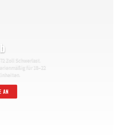
eb
72 Zoll Schwerlast.
erienmäßig für 18–22
inheiten.
E AN