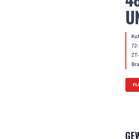
U
Kut
72-
ZT-
Bra
FL
GE