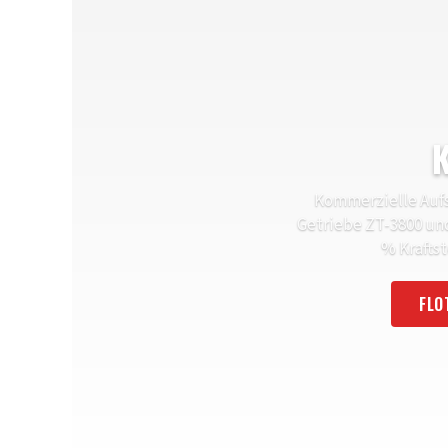
K
Kommerzielle Aufsi
Getriebe ZT-3800 un
% Krafts
FLO