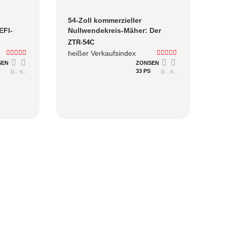
54-Zoll kommerzieller 
EFI-
Nullwendekreis-Mäher: Der 
Produktivitäts-Sweetspot für 
ZTR-54C
ßen 
gewerbliche Teams
heißer Verkaufsindex
SEN
ZONSEN
S
33 PS
Detailliert
Konsultieren
Detailliert
Konsultieren