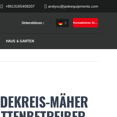
+8613165408207
andyxu@jadeequipments.com
Unterstützen
Kontaktieren Sie mich jetzt
HAUS & GARTEN
NDEKREIS-MÄHER
OTTENBETREIBER