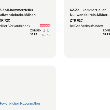
2-Zoll-kommerzieller 
62-Zoll kommerzieller 
ullwendekreis-Mäher: 
Nullwendekreis-Mäher: 
ochleistungs-Flottenbetrieb 
Kraftstoffeffizienz für 
TR-72C
ZTR-62C
ür großflächige Grundstücke
Flottenbetriebe auf gro
eißer Verkaufsindex
heißer Verkaufsindex
Grundstücken
ZONSEN
ZON
35 PS
35 P
Detailliert
Konsultieren