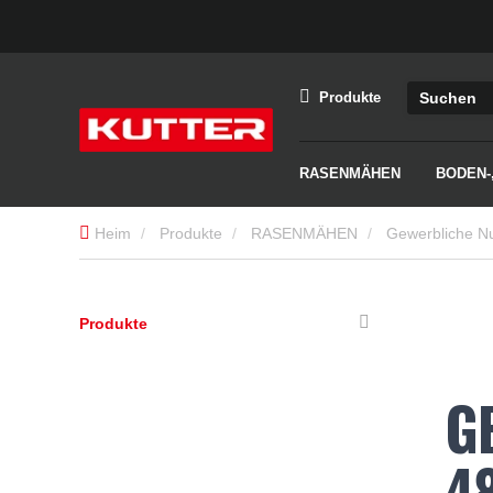
Produkte
RASENMÄHEN
BODEN-
Heim
Produkte
RASENMÄHEN
Gewerbliche N
Produkte
G
4